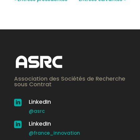
Association des Sociétés de Recherche
sous Contrat
LinkedIn

@asrc
LinkedIn

@france_innovation