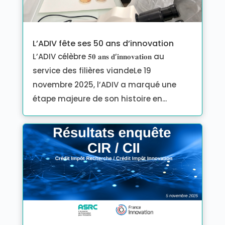
L’ADIV fête ses 50 ans d’innovation
L’ADIV célèbre 𝟓𝟎 𝐚𝐧𝐬 𝐝’𝐢𝐧𝐧𝐨𝐯𝐚𝐭𝐢𝐨𝐧 au
service des filières viandeLe 19
novembre 2025, l’ADIV a marqué une
étape majeure de son histoire en...