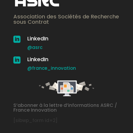
Association des Sociétés de Recherche
sous Contrat
LinkedIn

@asrc
LinkedIn

@france_innovation
S’abonner à la lettre d’informations ASRC /
France Innovation
[sibwp_form id=2]