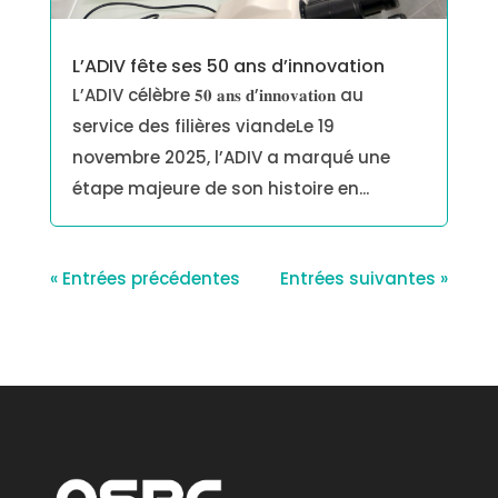
L’ADIV fête ses 50 ans d’innovation
L’ADIV célèbre 𝟓𝟎 𝐚𝐧𝐬 𝐝’𝐢𝐧𝐧𝐨𝐯𝐚𝐭𝐢𝐨𝐧 au
service des filières viandeLe 19
novembre 2025, l’ADIV a marqué une
étape majeure de son histoire en...
« Entrées précédentes
Entrées suivantes »