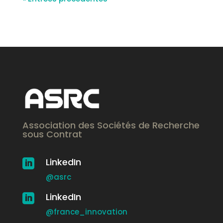
Association des Sociétés de Recherche
sous Contrat
LinkedIn

@asrc
LinkedIn

@france_innovation