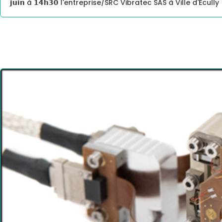
𝗷𝘂𝗶𝗻 à 𝟭𝟰𝗵𝟯𝟬 l'entreprise/SRC Vibratec SAS à Ville d'Ec