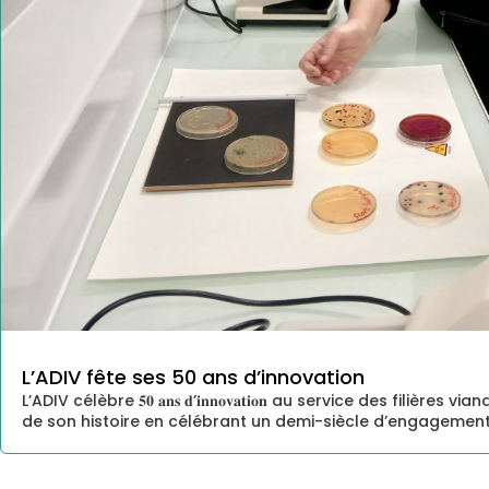
L’ADIV fête ses 50 ans d’innovation
L’ADIV célèbre 𝟓𝟎 𝐚𝐧𝐬 𝐝’𝐢𝐧𝐧𝐨𝐯𝐚𝐭𝐢𝐨𝐧 au service des f
de son histoire en célébrant un demi-siècle d’engagement, 